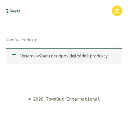
Přeskočit
na
obsah
Domů
/ Produkty
Vašemu výběru neodpovídají žádné produkty.
© 2026 TownOut International