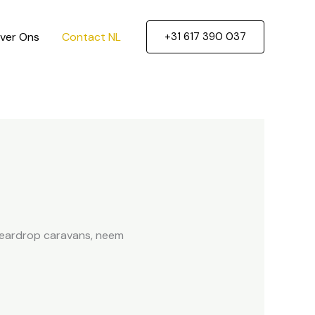
ver Ons
Contact NL
+31 617 390 037
 teardrop caravans, neem