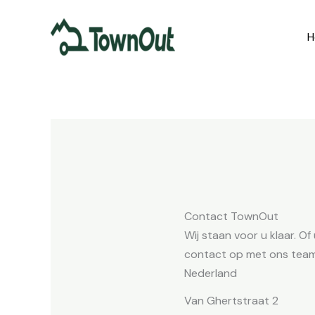
Ga
naar
H
de
inhoud
Contact TownOut
Wij staan voor u klaar. O
contact op met ons team
Nederland
Van Ghertstraat 2