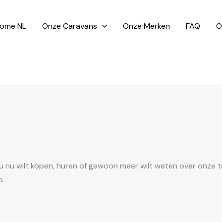
ome NL
Onze Caravans
Onze Merken
FAQ
O
f u nu wilt kopen, huren of gewoon meer wilt weten over onze
.